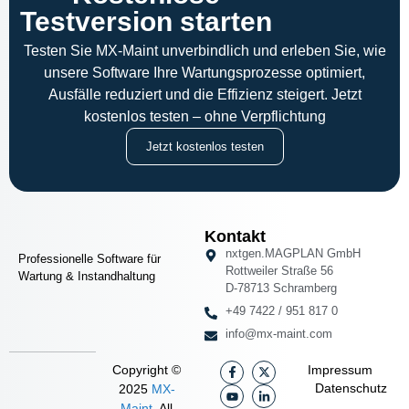
Testversion starten
Testen Sie MX-Maint unverbindlich und erleben Sie, wie
unsere Software Ihre Wartungsprozesse optimiert,
Ausfälle reduziert und die Effizienz steigert. Jetzt
kostenlos testen – ohne Verpflichtung
Jetzt kostenlos testen
Kontakt
nxtgen.MAGPLAN
GmbH
Professionelle Software für
Rottweiler Straße 56
Wartung & Instandhaltung
D-78713 Schramberg
+49 7422 / 951 817 0
info@mx-maint.com
Copyright ©
Impressum
Datenschutz
2025
MX-
Maint
. All